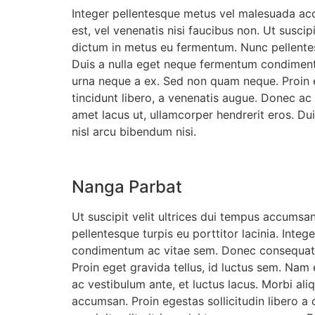
Integer pellentesque metus vel malesuada accu
est, vel venenatis nisi faucibus non. Ut susci
dictum in metus eu fermentum. Nunc pellentesq
Duis a nulla eget neque fermentum condimentu
urna neque a ex. Sed non quam neque. Proin ege
tincidunt libero, a venenatis augue. Donec ac v
amet lacus ut, ullamcorper hendrerit eros. Duis 
nisl arcu bibendum nisi.
Nanga Parbat
Ut suscipit velit ultrices dui tempus accums
pellentesque turpis eu porttitor lacinia. Int
condimentum ac vitae sem. Donec consequat o
Proin eget gravida tellus, id luctus sem. Nam 
ac vestibulum ante, et luctus lacus. Morbi aliq
accumsan. Proin egestas sollicitudin libero a 