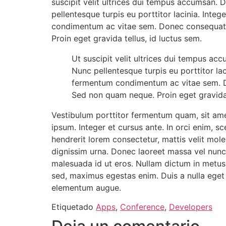
suscipit velit ultrices dui tempus accumsan.
pellentesque turpis eu porttitor lacinia. Int
condimentum ac vitae sem. Donec consequat o
Proin eget gravida tellus, id luctus sem.
Ut suscipit velit ultrices dui tempus a
Nunc pellentesque turpis eu porttitor la
fermentum condimentum ac vitae sem. Do
Sed non quam neque. Proin eget gravida 
Vestibulum porttitor fermentum quam, sit amet 
ipsum. Integer et cursus ante. In orci enim, s
hendrerit lorem consectetur, mattis velit moles
dignissim urna. Donec laoreet massa vel nunc 
malesuada id ut eros. Nullam dictum in metus 
sed, maximus egestas enim. Duis a nulla eget
elementum augue.
Etiquetado
Apps
,
Conference
,
Developers