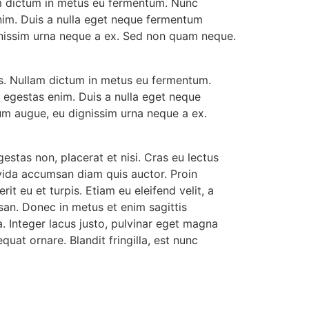
lam dictum in metus eu fermentum. Nunc
enim. Duis a nulla eget neque fermentum
gnissim urna neque a ex. Sed non quam neque.
os. Nullam dictum in metus eu fermentum.
s egestas enim. Duis a nulla eget neque
um augue, eu dignissim urna neque a ex.
estas non, placerat et nisi. Cras eu lectus
ravida accumsan diam quis auctor. Proin
it eu et turpis. Etiam eu eleifend velit, a
san. Donec in metus et enim sagittis
. Integer lacus justo, pulvinar eget magna
t ornare. Blandit fringilla, est nunc