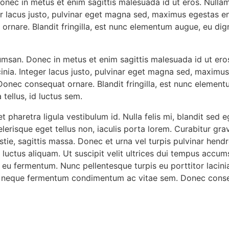
 Donec in metus et enim sagittis malesuada id ut eros. Nul
eger lacus justo, pulvinar eget magna sed, maximus egestas 
rnare. Blandit fringilla, est nunc elementum augue, eu di
ccumsan. Donec in metus et enim sagittis malesuada id ut er
cinia. Integer lacus justo, pulvinar eget magna sed, maximu
nec consequat ornare. Blandit fringilla, est nunc element
tellus, id luctus sem.
pharetra ligula vestibulum id. Nulla felis mi, blandit sed eg
celerisque eget tellus non, iaculis porta lorem. Curabitur g
tie, sagittis massa. Donec et urna vel turpis pulvinar hendrer
luctus aliquam. Ut suscipit velit ultrices dui tempus accum
eu fermentum. Nunc pellentesque turpis eu porttitor lacinia
 neque fermentum condimentum ac vitae sem. Donec consequa