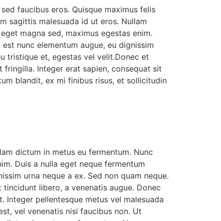
r sed faucibus eros. Quisque maximus felis
im sagittis malesuada id ut eros. Nullam
nar eget magna sed, maximus egestas enim.
, est nunc elementum augue, eu dignissim
 tristique et, egestas vel velit.Donec et
 fringilla. Integer erat sapien, consequat sit
um blandit, ex mi finibus risus, et sollicitudin
Nullam dictum in metus eu fermentum. Nunc
enim. Duis a nulla eget neque fermentum
gnissim urna neque a ex. Sed non quam neque.
et tincidunt libero, a venenatis augue. Donec
 sit. Integer pellentesque metus vel malesuada
st, vel venenatis nisi faucibus non. Ut