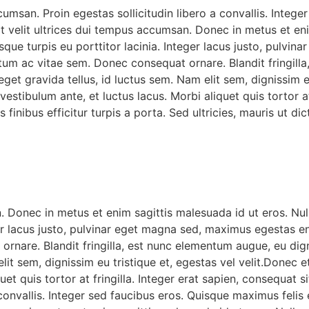
msan. Proin egestas sollicitudin libero a convallis. Intege
pit velit ultrices dui tempus accumsan. Donec in metus et en
ue turpis eu porttitor lacinia. Integer lacus justo, pulvi
m ac vitae sem. Donec consequat ornare. Blandit fringilla
t gravida tellus, id luctus sem. Nam elit sem, dignissim eu
estibulum ante, et luctus lacus. Morbi aliquet quis tortor at
finibus efficitur turpis a porta. Sed ultricies, mauris ut dict
an. Donec in metus et enim sagittis malesuada id ut eros. 
eger lacus justo, pulvinar eget magna sed, maximus egestas 
rnare. Blandit fringilla, est nunc elementum augue, eu di
elit sem, dignissim eu tristique et, egestas vel velit.Donec 
uet quis tortor at fringilla. Integer erat sapien, consequat
convallis. Integer sed faucibus eros. Quisque maximus felis e