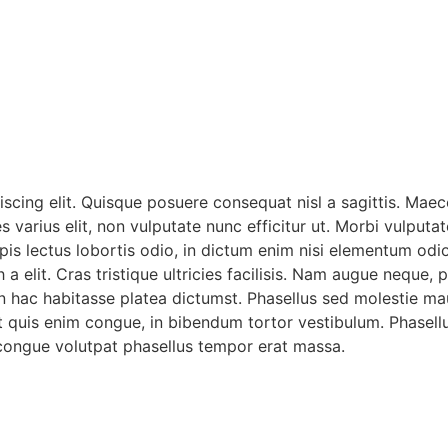
scing elit. Quisque posuere consequat nisl a sagittis. Mae
s varius elit, non vulputate nunc efficitur ut. Morbi vulpu
pis lectus lobortis odio, in dictum enim nisi elementum odio.
h a elit. Cras tristique ultricies facilisis. Nam augue neque, 
. In hac habitasse platea dictumst. Phasellus sed molestie 
it quis enim congue, in bibendum tortor vestibulum. Phasell
ongue volutpat phasellus tempor erat massa.