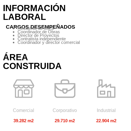
INFORMACIÓN
LABORAL
CARGOS DESEMPEÑADOS
Residente de Obra
Coordinador de Obras
Director de Proyectos
Contratista independiente
Coordinador y director comercial
ÁREA
CONSTRUIDA
Comercial
Corporativo
Industrial
39.282 m2
29.710 m2
22.904 m2