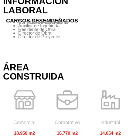
INFORMACIÓN
LABORAL
CARGOS DESEMPEÑADOS
Contratista independiente
Auxiliar de Ingeniería
Residente de Obra
Director de Obra
Director de Proyectos
ÁREA
CONSTRUIDA
Comercial
Corporativo
Industrial
18.950 m2
16.770 m2
14.054 m2